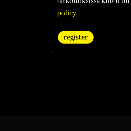
tarkoituksissa kuten on 
policy
.
register