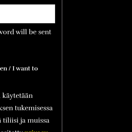
word will be sent
en / I want to
a käytetään
ksen tukemisessa
 tiliisi ja muissa