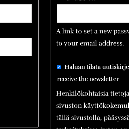
A link to set a new pass
to your email address.
Haluan tilata uutiskirje
receive the newsletter
Henkilökohtaisia tietoj
sivuston käyttökokemu
tällä sivustolla, pääsyssä