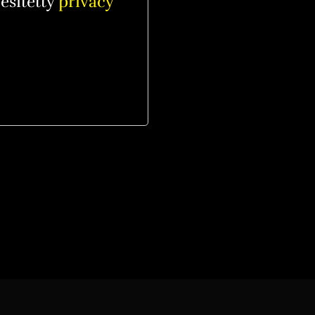
esitetty
privacy