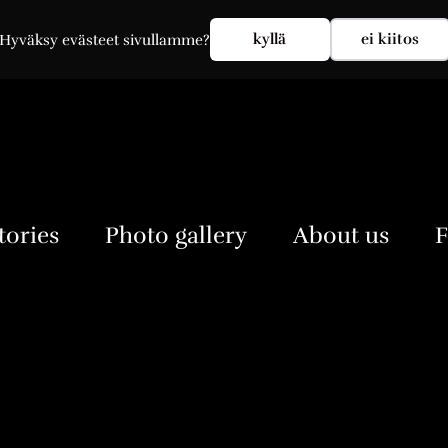
My account
kyllä
ei kiitos
Hyväksy evästeet sivullamme?
tories
Photo gallery
About us
F