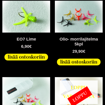
EO7 Lime
Olio- morrilajitelma
5kpl
6,90
€
29,90
€
lisää ostoskoriin
lisää ostoskoriin
LOPPU
LOPPU
VARASTOSTA