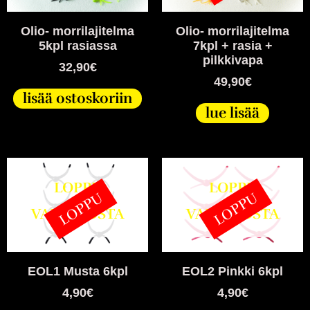
Olio- morrilajitelma
Olio- morrilajitelma
5kpl rasiassa
7kpl + rasia +
pilkkivapa
32,90
€
49,90
€
lisää ostoskoriin
lue lisää
LOPPU
LOPPU
LOPPU
LOPPU
VARASTOSTA
VARASTOSTA
EOL1 Musta 6kpl
EOL2 Pinkki 6kpl
4,90
€
4,90
€