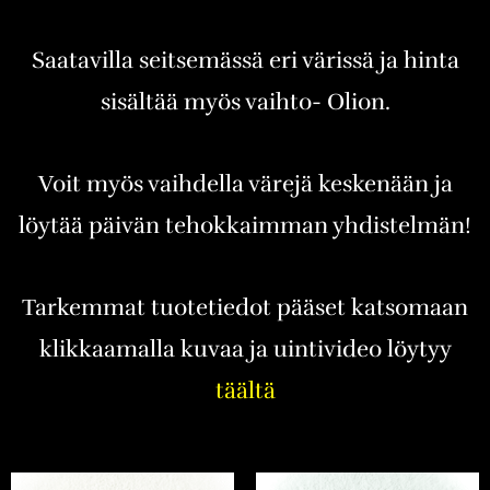
Saatavilla seitsemässä eri värissä ja hinta
sisältää myös vaihto- Olion.
Voit myös vaihdella värejä keskenään ja
löytää päivän tehokkaimman yhdistelmän!
Tarkemmat tuotetiedot pääset katsomaan
klikkaamalla kuvaa ja uintivideo löytyy
täältä