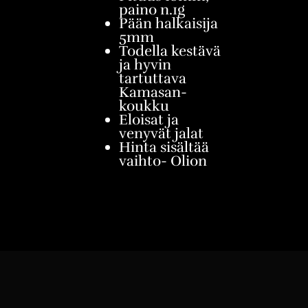
paino n.1g
Pään halkaisija
5mm
Todella kestävä
ja hyvin
tartuttava
Kamasan-
koukku
Eloisat ja
venyvät jalat
Hinta sisältää
vaihto- Olion