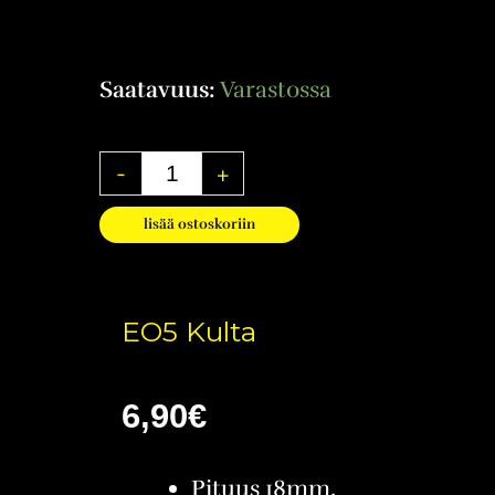
Saatavuus:
Varastossa
-
+
lisää ostoskoriin
EO5 Kulta
6,90
€
Pituus 18mm,