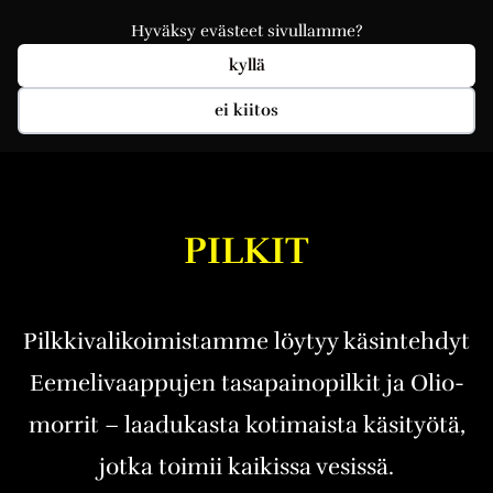
Hyväksy evästeet sivullamme?
kyllä
ei kiitos
PILKIT
Pilkkivalikoimistamme löytyy käsintehdyt
Eemelivaappujen tasapainopilkit ja Olio-
morrit – laadukasta kotimaista käsityötä,
jotka toimii kaikissa vesissä.