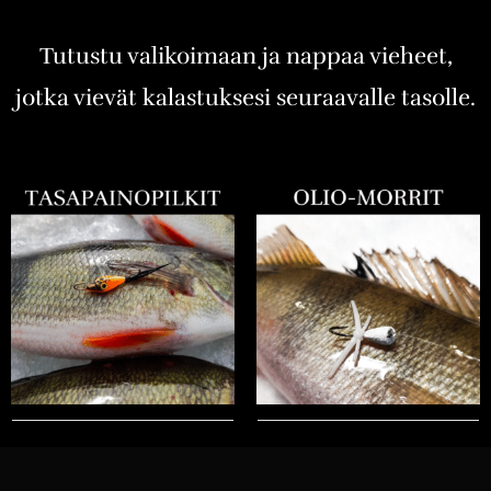
Tutustu valikoimaan ja nappaa vieheet,
jotka vievät kalastuksesi seuraavalle tasolle.
17 PRODUCTS
TASAPAINOPILKIT
17 PRODUCTS
OLIO- MORRIT