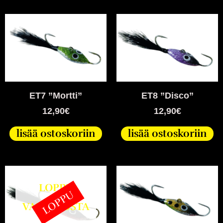
ET7 ”Mortti”
ET8 ”Disco”
12,90
€
12,90
€
lisää ostoskoriin
lisää ostoskoriin
LOPPU
LOPPU
VARASTOSTA