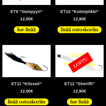
ET9 ”Vampyyri”
ET10 ”Kolmipiikki”
12,90
€
12,90
€
lue lisää
lisää ostoskoriin
LOPPU
LOPPU
VARASTOSTA
ET11 ”Kiisseli”
ET12 ”Sheriffi”
12,90
€
12,90
€
lisää ostoskoriin
lue lisää