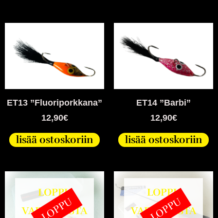
ET13 ”Fluoriporkkana”
ET14 ”Barbi”
12,90
€
12,90
€
lisää ostoskoriin
lisää ostoskoriin
LOPPU
LOPPU
LOPPU
LOPPU
VARASTOSTA
VARASTOSTA