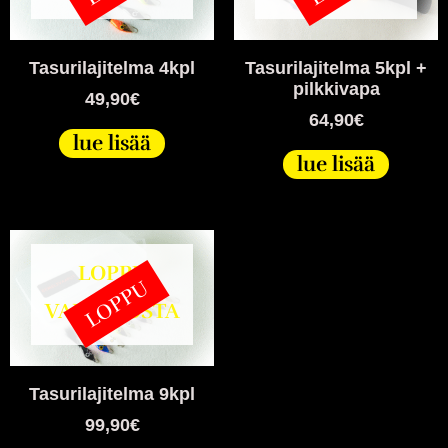
Tasurilajitelma 4kpl
Tasurilajitelma 5kpl +
pilkkivapa
49,90
€
64,90
€
lue lisää
lue lisää
LOPPU
LOPPU
VARASTOSTA
Tasurilajitelma 9kpl
99,90
€