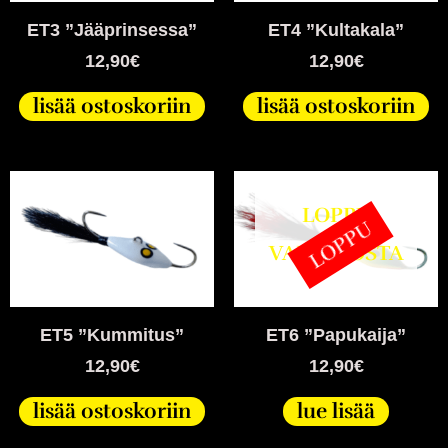
ET3 ”Jääprinsessa”
ET4 ”Kultakala”
12,90
€
12,90
€
lisää ostoskoriin
lisää ostoskoriin
LOPPU
LOPPU
VARASTOSTA
ET5 ”Kummitus”
ET6 ”Papukaija”
12,90
€
12,90
€
lisää ostoskoriin
lue lisää