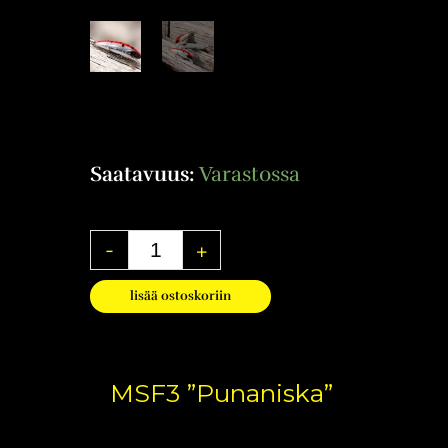
Saatavuus:
Varastossa
-
+
lisää ostoskoriin
MSF3 ”Punaniska”