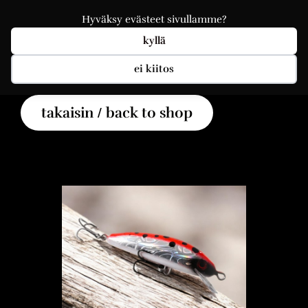
Hyväksy evästeet sivullamme?
kyllä
ei kiitos