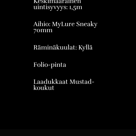
Keskimääräinen
uintisyvyys: 1,5m
Aihio: MyLure Sneaky
70mm
Räminäkuulat: Kyllä
Folio-pinta
Laadukkaat Mustad-
koukut