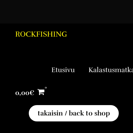
Etusivu
Kalastusmatk
0,00
€