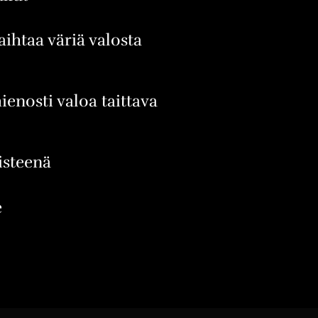
aihtaa väriä valosta
ienosti valoa taittava
isteenä
e