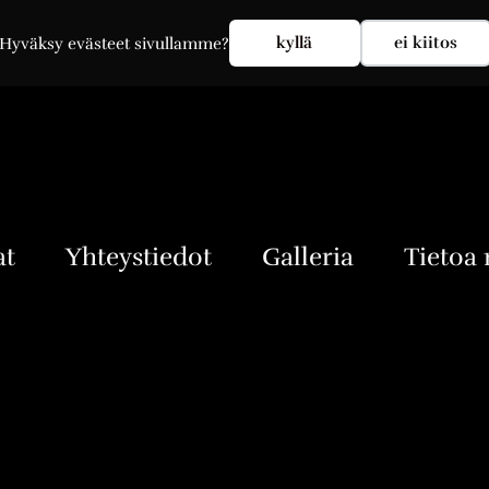
Oma tili
Kirjaudu sisään
kyllä
ei kiitos
Hyväksy evästeet sivullamme?
at
Yhteystiedot
Galleria
Tietoa 