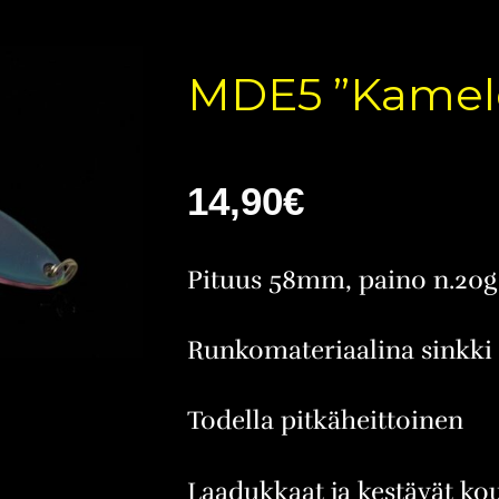
MDE5 ”Kamele
14,90
€
Pituus 58mm, paino n.20g
Runkomateriaalina sinkki
Todella pitkäheittoinen
Laadukkaat ja kestävät ko