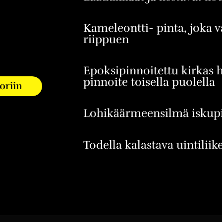
Kameleontti- pinta, joka v
riippuen
Epoksipinnoitettu kirkas h
pinnoite toisella puolella
koriin
Lohikäärmeensilmä iskup
Todella kalastava uintiliik