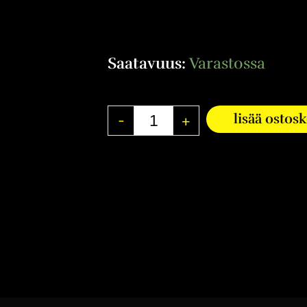
Saatavuus:
Varastossa
-
+
lisää ostos