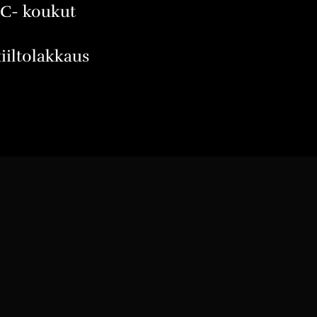
MC- koukut
iiltolakkaus