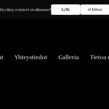
Oma tili
Kirjaudu sisään
kyllä
ei kiitos
Hyväksy evästeet sivullamme?
at
Yhteystiedot
Galleria
Tietoa 