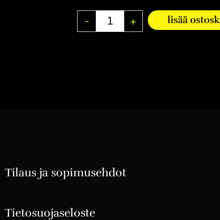
-
+
lisää ostos
Tilaus ja sopimusehdot
Tietosuojaseloste