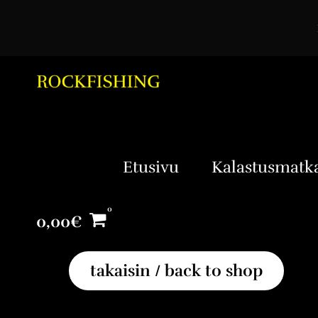
Etusivu
Kalastusmatk
0,00
€