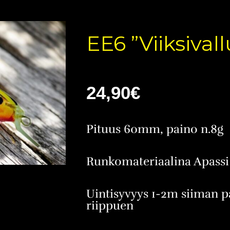
EE6 ”Viiksivall
24,90
€
Pituus 60mm, paino n.8g
Runkomateriaalina Apassi
Uintisyvyys 1-2m siiman p
riippuen