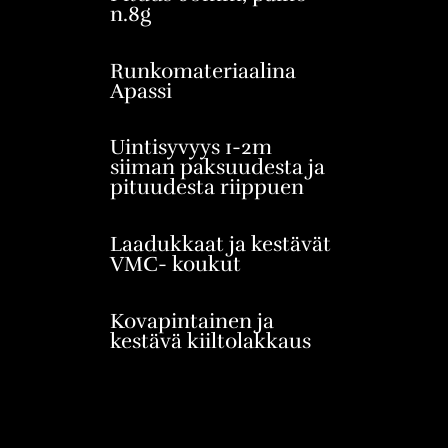
n.8g
Runkomateriaalina
Apassi
Uintisyvyys 1-2m
siiman paksuudesta ja
pituudesta riippuen
Laadukkaat ja kestävät
VMC- koukut
Kovapintainen ja
kestävä kiiltolakkaus