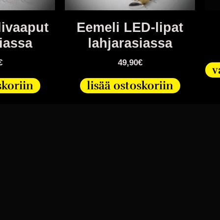
livaaput
Eemeli LED-lipat
iassa
lahjarasiassa
€
49,90
€
v
skoriin
lisää ostoskoriin