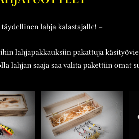
täydellinen lahja kalastajalle! –
oihin lahjapakkauksiin pakattuja käsityövi
olla lahjan saaja saa valita pakettiin omat 