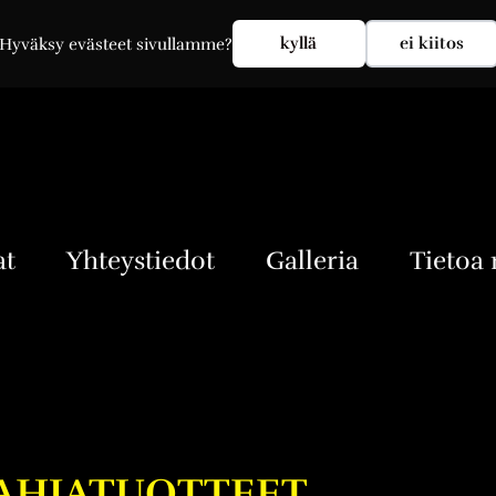
Oma tili
Kirjaudu sisään
kyllä
ei kiitos
Hyväksy evästeet sivullamme?
at
Yhteystiedot
Galleria
Tietoa 
AHJATUOTTEET