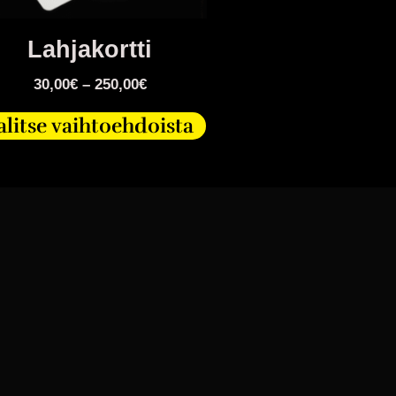
Lahjakortti
30,00
€
–
250,00
€
alitse vaihtoehdoista